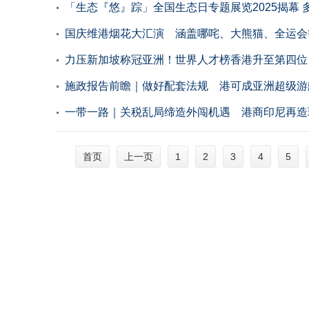
「生态『悠』踪」全国生态日专题展览2025揭幕
国庆维港烟花大汇演 涵盖哪咤、大熊猫、全运会
力压新加坡称冠亚洲！世界人才榜香港升至第四位
施政报告前瞻｜做好配套法规 港可成亚洲超级游
一带一路｜关税乱局缔造外闯机遇 港商印尼再造
首页
1
2
3
4
5