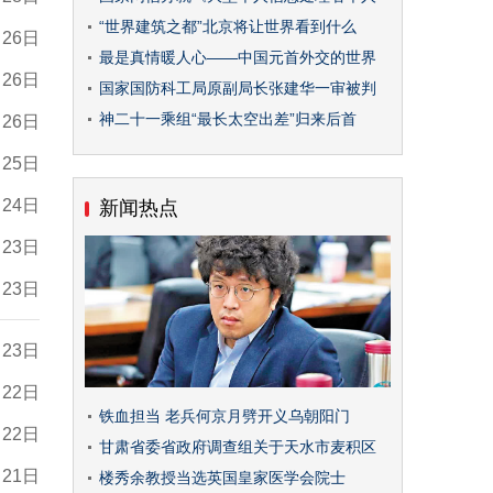
“世界建筑之都”北京将让世界看到什么
月26日
最是真情暖人心——中国元首外交的世界
月26日
国家国防科工局原副局长张建华一审被判
神二十一乘组“最长太空出差”归来后首
月26日
月25日
月24日
新闻热点
月23日
月23日
月23日
月22日
铁血担当 老兵何京月劈开义乌朝阳门
月22日
甘肃省委省政府调查组关于天水市麦积区
月21日
楼秀余教授当选英国皇家医学会院士