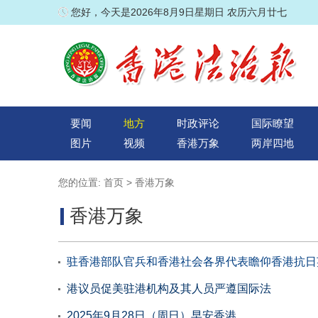
您好，今天是2026年8月9日星期日 农历六月廿七
要闻
地方
时政评论
国际瞭望
图片
视频
香港万象
两岸四地
您的位置:
首页
>
香港万象
香港万象
驻香港部队官兵和香港社会各界代表瞻仰香港抗日
港议员促美驻港机构及其人员严遵国际法
2025年9月28日（周日）早安香港