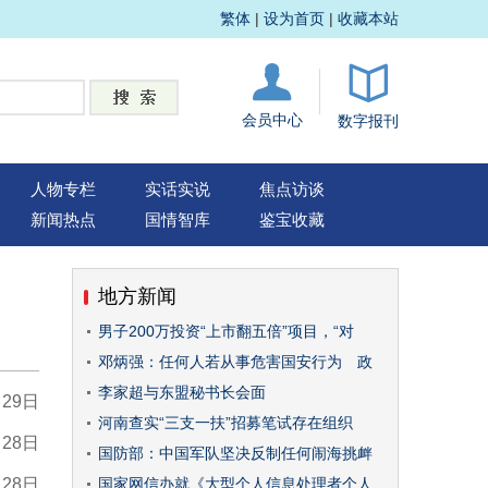
繁体
|
设为首页
|
收藏本站
会员中心
数字报刊
人物专栏
实话实说
焦点访谈
新闻热点
国情智库
鉴宝收藏
地方新闻
男子200万投资“上市翻五倍”项目，“对
邓炳强：任何人若从事危害国安行为 政
李家超与东盟秘书长会面
月29日
河南查实“三支一扶”招募笔试存在组织
月28日
国防部：中国军队坚决反制任何闹海挑衅
月28日
国家网信办就《大型个人信息处理者个人