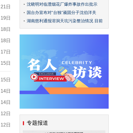
沈晓明对临澧烟花厂爆炸事故作出批示
月21日
国台办宣布对“台独”顽固分子沈伯洋关
月19日
湖南慈利通报溶洞天坑污染整治情况 目前
月18日
月18日
月17日
月15日
月15日
月14日
月14日
月12日
专题报道
月12日