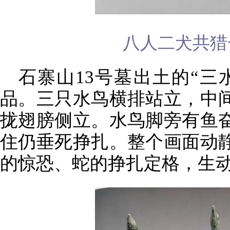
八人二犬共猎
石寨山13号墓出土的“三
品。三只水鸟横排站立，中
拢翅膀侧立。水鸟脚旁有鱼
住仍垂死挣扎。整个画面动
的惊恐、蛇的挣扎定格，生