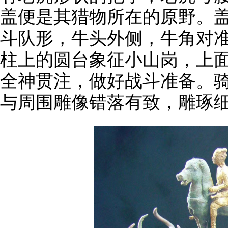
盖便是其猎物所在的原野。盖
斗队形，牛头外侧，牛角对
柱上的圆台象征小山岗，上
全神贯注，做好战斗准备。
与周围雕像错落有致，雕琢