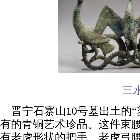
三
晋宁石寨山10号墓出土的
有的青铜艺术珍品。这件束
有老虎形状的把手，老虎弓