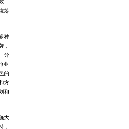
效
统筹
多种
牌，
、分
旅业
色的
和方
划和
施大
持，