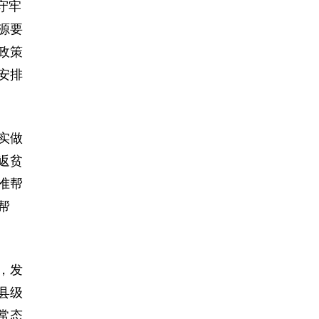
守牢
源要
政策
安排
实做
返贫
准帮
帮
，发
县级
常态