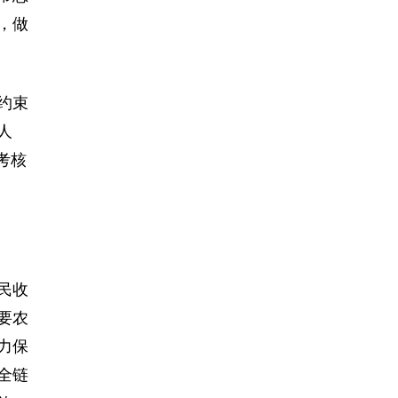
，做
约束
人
考核
民收
要农
力保
全链