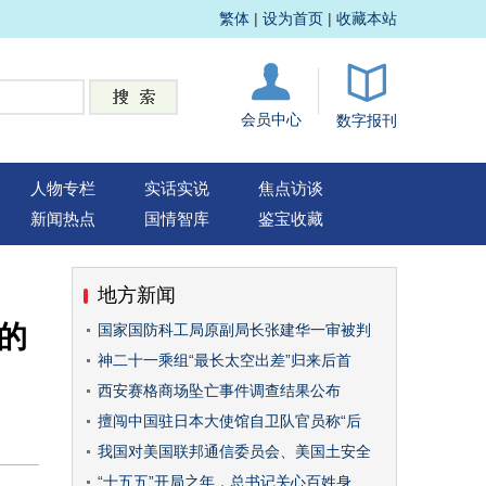
繁体
|
设为首页
|
收藏本站
会员中心
数字报刊
人物专栏
实话实说
焦点访谈
新闻热点
国情智库
鉴宝收藏
地方新闻
的
国家国防科工局原副局长张建华一审被判
神二十一乘组“最长太空出差”归来后首
西安赛格商场坠亡事件调查结果公布
擅闯中国驻日本大使馆自卫队官员称“后
我国对美国联邦通信委员会、美国土安全
“十五五”开局之年，总书记关心百姓身