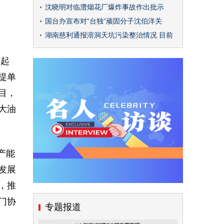
沈晓明对临澧烟花厂爆炸事故作出批示
国台办宣布对“台独”顽固分子沈伯洋关
湖南慈利通报溶洞天坑污染整治情况 目前
一起
提单
目，
大油
产能
发展
，推
门协
专题报道