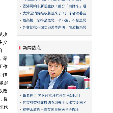
香港网约车新规生效！部分「白牌车」避
大湾区消费维权新规来了！广东省消委会
最高检：坚持是黑恶一个不漏、不是黑恶
外交部批菲国防部涉华声明：性质极为恶
贫攻
主义
新闻热点
年
，深
工作
工作
城乡
以改
铁血担当 老兵何京月劈开义乌朝阳门
，提
甘肃省委省政府调查组关于天水市麦积区
现代
楼秀余教授当选英国皇家医学会院士