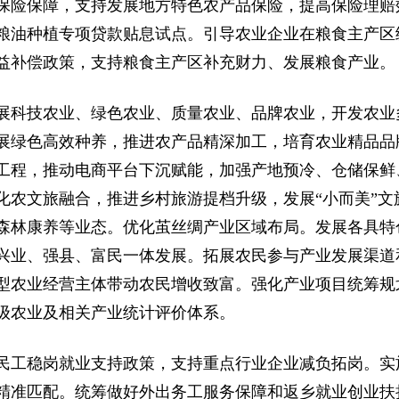
保险保障，支持发展地方特色农产品保险，提高保险理赔
粮油种植专项贷款贴息试点。引导农业企业在粮食主产区
益补偿政策，支持粮食主产区补充财力、发展粮食产业。
展科技农业、绿色农业、质量农业、品牌农业，开发农业
展绿色高效种养，推进农产品精深加工，培育农业精品品
工程，推动电商平台下沉赋能，加强产地预冷、仓储保鲜
化农文旅融合，推进乡村旅游提档升级，发展“小而美”文
森林康养等业态。优化茧丝绸产业区域布局。发展各具特
兴业、强县、富民一体发展。拓展农民参与产业发展渠道
型农业经营主体带动农民增收致富。强化产业项目统筹规
级农业及相关产业统计评价体系。
民工稳岗就业支持政策，支持重点行业企业减负拓岗。实
精准匹配。统筹做好外出务工服务保障和返乡就业创业扶