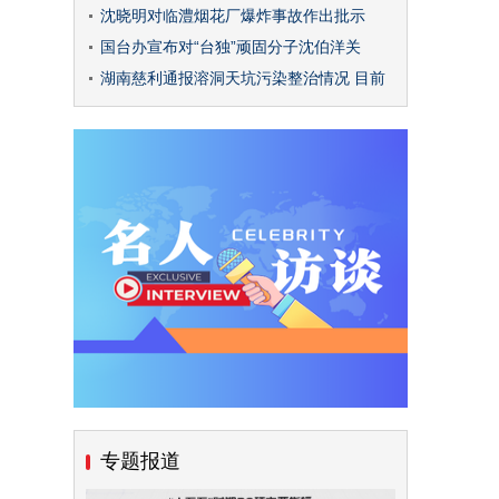
沈晓明对临澧烟花厂爆炸事故作出批示
国台办宣布对“台独”顽固分子沈伯洋关
湖南慈利通报溶洞天坑污染整治情况 目前
专题报道