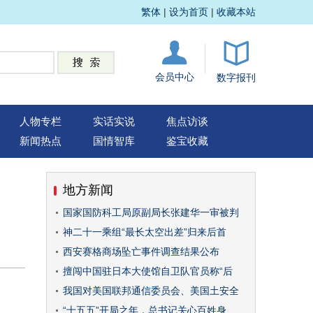
繁体
|
设为首页
|
收藏本站
会员中心
数字报刊
人物专栏
实话实说
焦点访谈
新闻热点
国情智库
鉴宝收藏
地方新闻
国家国防科工局原副局长张建华一审被判
神二十一乘组“最长太空出差”归来后首
西安赛格商场坠亡事件调查结果公布
擅闯中国驻日本大使馆自卫队官员称“后
我国对美国联邦通信委员会、美国土安全
“十五五”开局之年，总书记关心百姓身