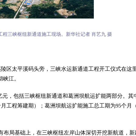
工程三峡枢纽新通道施工现场。新华社记者 肖艺九 摄
夷陵区太平溪码头旁，三峡水运新通道工程开工仪式在这
彻峡江。
08亿元，包括三峡枢纽新通道和葛洲坝航运扩能两部分。其
2个月工程筹建期）；葛洲坝航运扩能施工总工期为95个月
有布局基础上，在三峡枢纽左岸山体深切开挖新航道，新