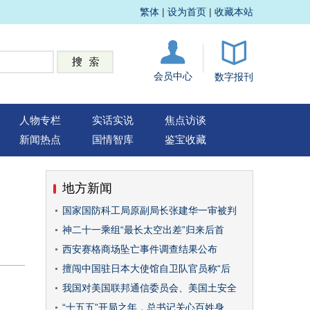
繁体
|
设为首页
|
收藏本站
会员中心
数字报刊
人物专栏
实话实说
焦点访谈
新闻热点
国情智库
鉴宝收藏
地方新闻
国家国防科工局原副局长张建华一审被判
神二十一乘组“最长太空出差”归来后首
西安赛格商场坠亡事件调查结果公布
擅闯中国驻日本大使馆自卫队官员称“后
我国对美国联邦通信委员会、美国土安全
“十五五”开局之年，总书记关心百姓身