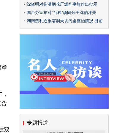
沈晓明对临澧烟花厂爆炸事故作出批示
国台办宣布对“台独”顽固分子沈伯洋关
湖南慈利通报溶洞天坑污染整治情况 目前
里举
中，
（含
专题报道
建双