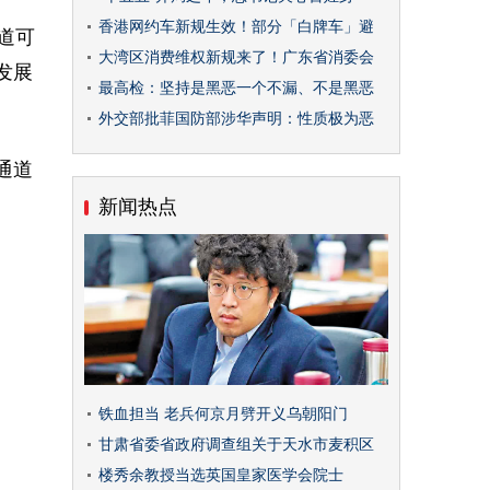
香港网约车新规生效！部分「白牌车」避
道可
大湾区消费维权新规来了！广东省消委会
发展
最高检：坚持是黑恶一个不漏、不是黑恶
外交部批菲国防部涉华声明：性质极为恶
通道
新闻热点
铁血担当 老兵何京月劈开义乌朝阳门
甘肃省委省政府调查组关于天水市麦积区
楼秀余教授当选英国皇家医学会院士