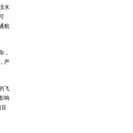
没水
可
通航
杂，
，严
的飞
影响
切豆