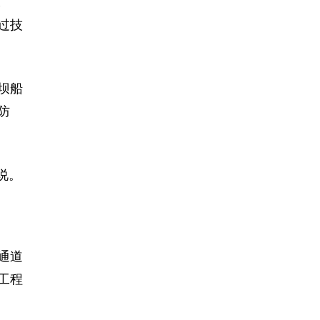
工
过技
坝船
防
说。
通道
工程