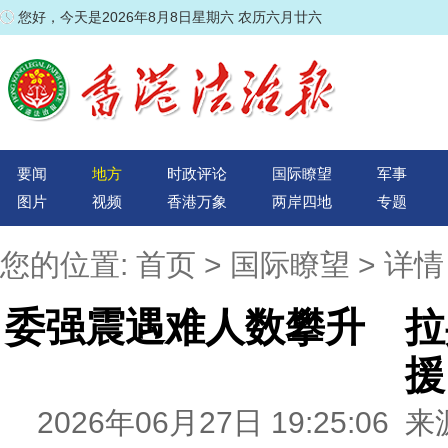
您好，今天是2026年8月8日星期六 农历六月廿六
要闻
地方
时政评论
国际瞭望
军事
图片
视频
香港万象
两岸四地
专题
您的位置:
首页
>
国际瞭望
> 详情
委强震遇难人数攀升 拉
援
2026年06月27日 19:25:0