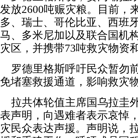
发放2600吨赈灾粮。目前
多、瑞士、哥伦比亚、西班
马、多米尼加以及联合国机构
灾区，并携带73吨救灾物资
罗德里格斯呼吁民众暂勿
免堵塞救援通道，影响救灾
拉共体轮值主席国乌拉圭外
表声明，向遇难者表示哀悼
灾民众表达声援。声明说，