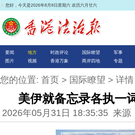
您好，今天是2026年8月8日星期六 农历六月廿六
要闻
地方
时政评论
国际瞭望
军事
图片
视频
香港万象
两岸四地
专题
您的位置:
首页
>
国际瞭望
> 详情
美伊就备忘录各执一词
2026年05月31日 18:35:35