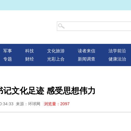
军事
科技
文化旅游
读者来信
法学前沿
专题
财经
光彩上合
新闻调查
健康法治
总书记文化足迹 感受思想伟力
10:34:33 来源：环球网
浏览量：2097