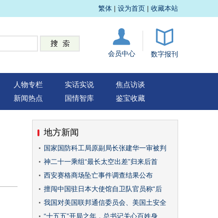
繁体
|
设为首页
|
收藏本站
会员中心
数字报刊
人物专栏
实话实说
焦点访谈
新闻热点
国情智库
鉴宝收藏
地方新闻
国家国防科工局原副局长张建华一审被判
神二十一乘组“最长太空出差”归来后首
西安赛格商场坠亡事件调查结果公布
擅闯中国驻日本大使馆自卫队官员称“后
我国对美国联邦通信委员会、美国土安全
“十五五”开局之年，总书记关心百姓身