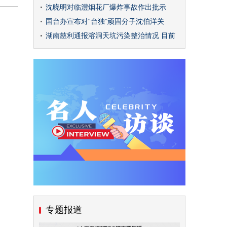
沈晓明对临澧烟花厂爆炸事故作出批示
国台办宣布对“台独”顽固分子沈伯洋关
湖南慈利通报溶洞天坑污染整治情况 目前
专题报道