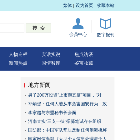
繁体
|
设为首页
|
收藏本站
会员中心
数字报刊
人物专栏
实话实说
焦点访谈
新闻热点
国情智库
鉴宝收藏
地方新闻
男子200万投资“上市翻五倍”项目，“对
邓炳强：任何人若从事危害国安行为 政
李家超与东盟秘书长会面
河南查实“三支一扶”招募笔试存在组织
国防部：中国军队坚决反制任何闹海挑衅
国家网信办就《大型个人信息处理者个人