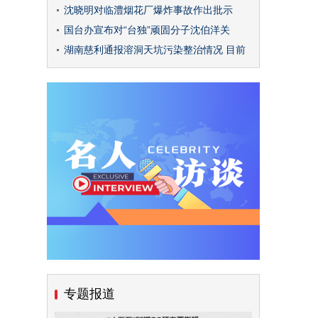
沈晓明对临澧烟花厂爆炸事故作出批示
国台办宣布对“台独”顽固分子沈伯洋关
湖南慈利通报溶洞天坑污染整治情况 目前
专题报道