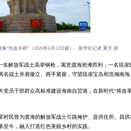
热血丰碑”（2026年6月12日摄）。新华社记者 夏天 摄
：一名解放军战士高举钢枪，寓意渡海抢滩胜利；一名琼崖
。两名战士并肩傲立、两手紧握，守望琼崖宝岛和浩瀚南海
大党员干部群众高标准建设海南自贸港，在新时代“将改
辈村民曾为渡海的解放军战士引路掩护、提供住所。昌拱
承至今，融入打造红色美丽乡村的实践。