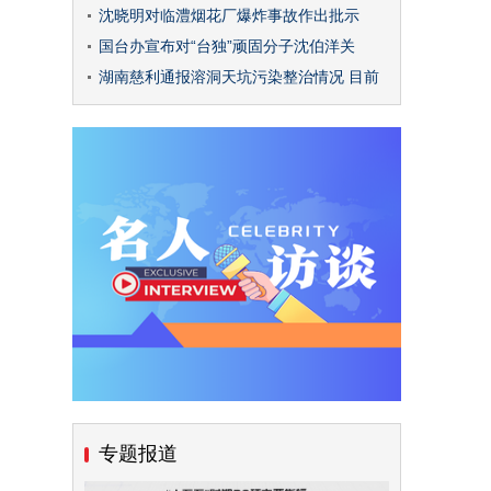
沈晓明对临澧烟花厂爆炸事故作出批示
国台办宣布对“台独”顽固分子沈伯洋关
湖南慈利通报溶洞天坑污染整治情况 目前
专题报道