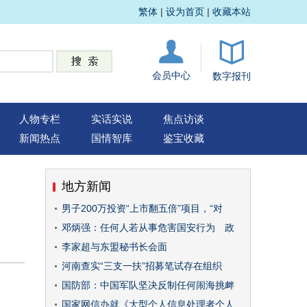
繁体
|
设为首页
|
收藏本站
会员中心
数字报刊
人物专栏
实话实说
焦点访谈
新闻热点
国情智库
鉴宝收藏
地方新闻
男子200万投资“上市翻五倍”项目，“对
邓炳强：任何人若从事危害国安行为 政
李家超与东盟秘书长会面
河南查实“三支一扶”招募笔试存在组织
国防部：中国军队坚决反制任何闹海挑衅
国家网信办就《大型个人信息处理者个人