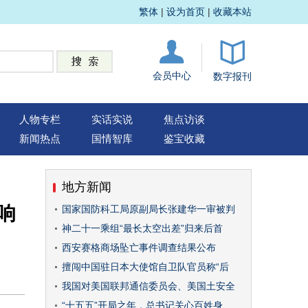
繁体
|
设为首页
|
收藏本站
会员中心
数字报刊
人物专栏
实话实说
焦点访谈
新闻热点
国情智库
鉴宝收藏
地方新闻
响
国家国防科工局原副局长张建华一审被判
神二十一乘组“最长太空出差”归来后首
西安赛格商场坠亡事件调查结果公布
擅闯中国驻日本大使馆自卫队官员称“后
我国对美国联邦通信委员会、美国土安全
“十五五”开局之年，总书记关心百姓身