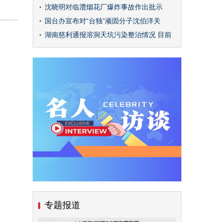
沈晓明对临澧烟花厂爆炸事故作出批示
国台办宣布对“台独”顽固分子沈伯洋关
湖南慈利通报溶洞天坑污染整治情况 目前
专题报道