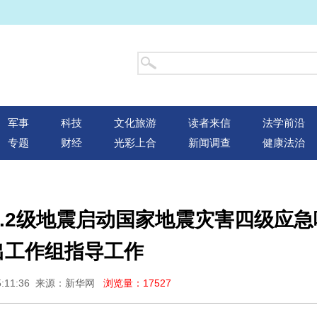
军事
科技
文化旅游
读者来信
法学前沿
专题
财经
光彩上合
新闻调查
健康法治
.2级地震启动国家地震灾害四级应急
出工作组指导工作
15:11:36 来源：新华网
浏览量：17527