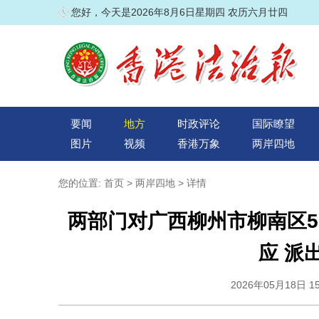
您好，今天是2026年8月6日星期四 农历六月廿四
要闻
地方
时政评论
国际瞭望
图片
视频
香港万象
两岸四地
您的位置:
首页
>
两岸四地
> 详情
两部门对广西柳州市柳南区5
应 派
2026年05月18日 