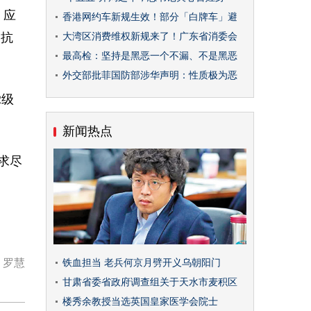
、应
香港网约车新规生效！部分「白牌车」避
导抗
大湾区消费维权新规来了！广东省消委会
最高检：坚持是黑恶一个不漏、不是黑恶
外交部批菲国防部涉华声明：性质极为恶
2级
新闻热点
求尽
：罗慧
铁血担当 老兵何京月劈开义乌朝阳门
甘肃省委省政府调查组关于天水市麦积区
楼秀余教授当选英国皇家医学会院士