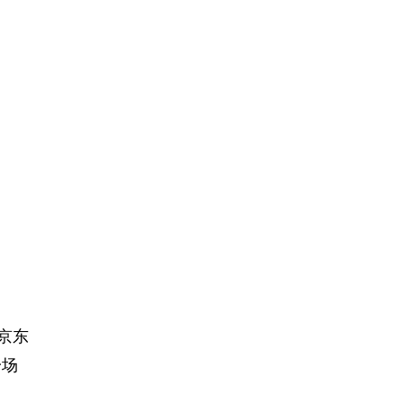
。
京东
一场