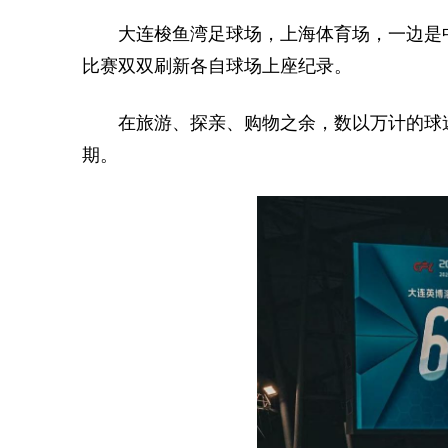
大连梭鱼湾足球场，上海体育场，一边是
比赛双双刷新各自球场上座纪录。
在旅游、探亲、购物之余，数以万计的球
期。