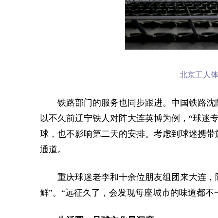
北京工人体
铁路部门的服务也同步跟进。中国铁路沈
以不久前辽宁铁人对阵大连英博为例，“球迷
球，也不影响第二天的安排。考虑到球迷携带
通道。
重庆球迷老李和十余位朋友组团来大连，
鲜”。“远征久了，会发现每座城市的味道都不