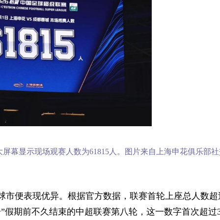
屏幕显示现场观赛人数为61815人。图片来自上海申花俱乐部
超球市便表现优异。根据官方数据，联赛首轮上座总人数超过
”假期前不久结束的中超联赛第八轮，这一数字首次超过3