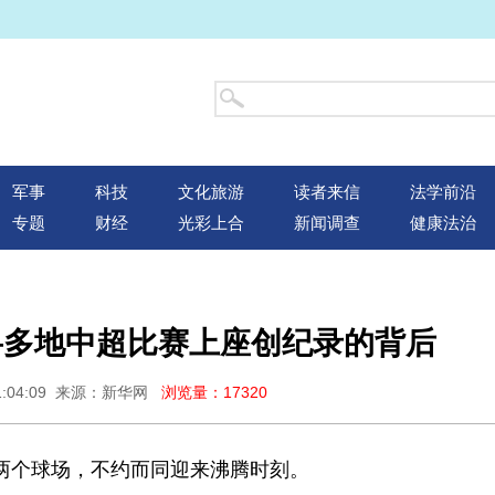
军事
科技
文化旅游
读者来信
法学前沿
专题
财经
光彩上合
新闻调查
健康法治
—多地中超比赛上座创纪录的背后
21:04:09 来源：新华网
浏览量：17320
的两个球场，不约而同迎来沸腾时刻。