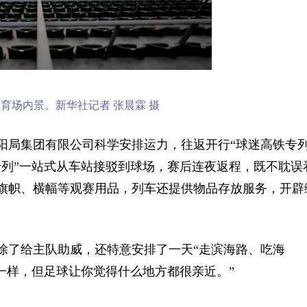
育场内景。新华社记者 张晨霖 摄
阳局集团有限公司科学安排运力，往返开行“球迷高铁专列
专列”一站式从车站接驳到球场，赛后连夜返程，既不耽误
旗帜、横幅等观赛用品，列车还提供物品存放服务，开辟
除了给主队助威，还特意安排了一天“走滨海路、吃海
一样，但足球让你觉得什么地方都很亲近。”