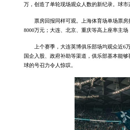
万，创造了单轮现场观众人数的新纪录。球市
票房回报同样可观。上海体育场单场票房接
8000万元；大连、北京、重庆等高上座率主场
上个赛季，大连英博俱乐部场均观众近6
国企入股、政府补助等渠道，俱乐部基本能够
球的号召力令人惊叹。