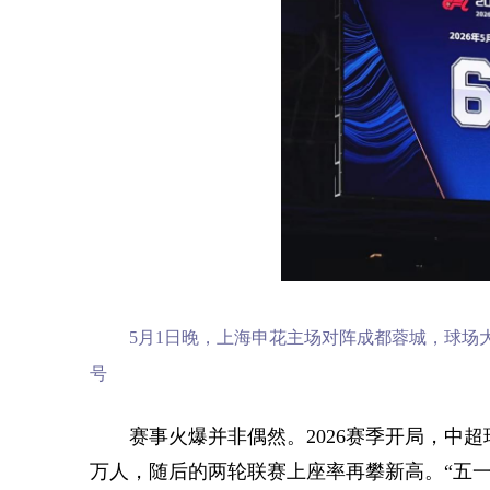
5月1日晚，上海申花主场对阵成都蓉城，球场大
号
赛事火爆并非偶然。2026赛季开局，中
万人，随后的两轮联赛上座率再攀新高。“五一