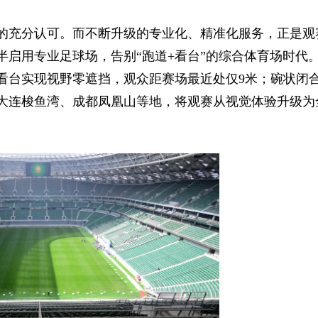
的充分认可。而不断升级的专业化、精准化服务，正是观
过半启用专业足球场，告别“跑道+看台”的综合体育场时代
看台实现视野零遮挡，观众距赛场最近处仅9米；碗状闭
大连梭鱼湾、成都凤凰山等地，将观赛从视觉体验升级为