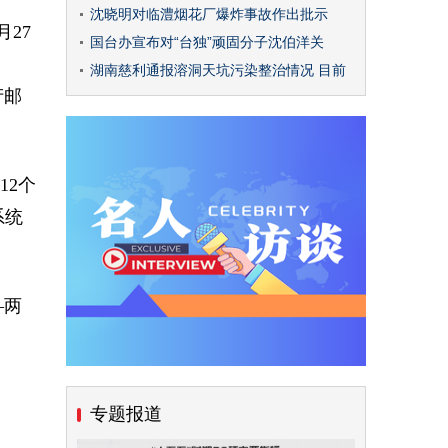
沈晓明对临澧烟花厂爆炸事故作出批示
27
国台办宣布对“台独”顽固分子沈伯洋关
湖南慈利通报溶洞天坑污染整治情况 目前
产邮
12个
系统
—两
专题报道