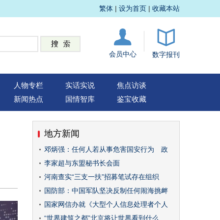
繁体
|
设为首页
|
收藏本站
会员中心
数字报刊
人物专栏
实话实说
焦点访谈
新闻热点
国情智库
鉴宝收藏
地方新闻
邓炳强：任何人若从事危害国安行为 政
李家超与东盟秘书长会面
河南查实“三支一扶”招募笔试存在组织
国防部：中国军队坚决反制任何闹海挑衅
国家网信办就《大型个人信息处理者个人
“世界建筑之都”北京将让世界看到什么