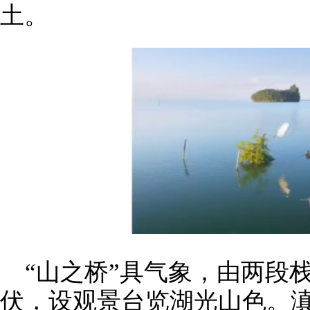
土。
“山之桥”具气象，由两段
伏，设观景台览湖光山色。滇