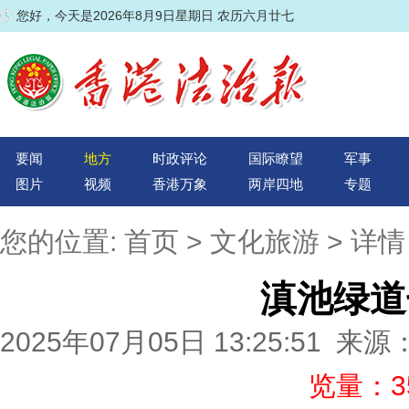
您好，今天是2026年8月9日星期日 农历六月廿七
要闻
地方
时政评论
国际瞭望
军事
图片
视频
香港万象
两岸四地
专题
您的位置:
首页
>
文化旅游
> 详情
滇池绿道
2025年07月05日 13:25:5
览量：35