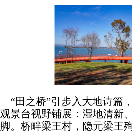
“田之桥”引步入大地诗篇
观景台视野铺展：湿地清新
脚。桥畔梁王村，隐元梁王