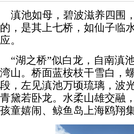
滇池如母，碧波滋养四围
的，是其上七桥，如仙子临
应。
“湖之桥”似白龙，自南滇
湾山。桥面蓝桉枝干雪白，
段，左见滇池万顷琉璃，波
青黛若卧龙。水柔山雄交融，
孩童嬉闹、鲸鱼岛上海鸥翔