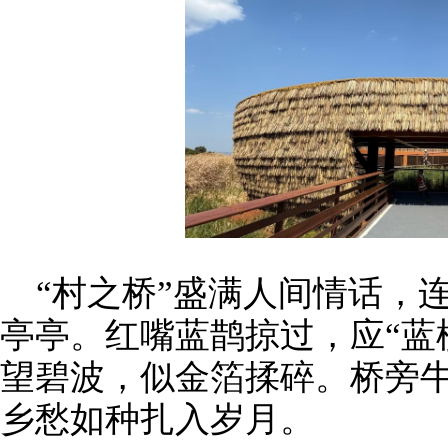
“村之桥”盛满人间情话，
亭亭。红嘴蓝鹊掠过，应“蓝
望碧波，似金箔揉碎。桥旁
乡愁如种扎入岁月。