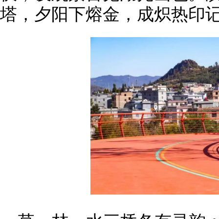
塔，夕阳下熔金，成炽热印